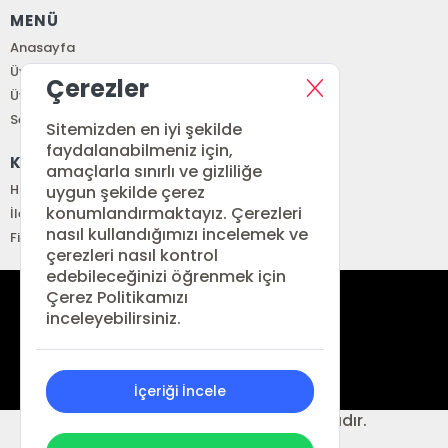
MENÜ
Anasayfa
Üye Girişi
Çerezler
Üye Ol
Sepetim
Sitemizden en iyi şekilde
faydalanabilmeniz için,
KURUMSAL
amaçlarla sınırlı ve gizliliğe
Hakkımızda
uygun şekilde çerez
konumlandırmaktayız. Çerezleri
İletişim
nasıl kullandığımızı incelemek ve
Fiyat Listesi
çerezleri nasıl kontrol
edebileceğinizi öğrenmek için
Çerez Politikamızı
siparis@renkitap.com
inceleyebilirsiniz.
0 (212) 641 34 76
İçeriği İncele
© 2026 Ren Kitap. Her hakkı saklıdır.