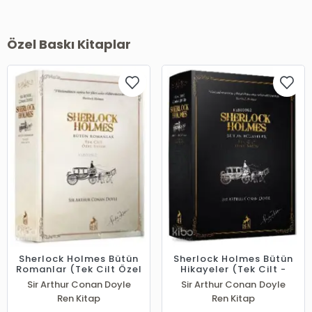
Özel Baskı Kitaplar
Sherlock Holmes Bütün
Sherlock Holmes Bütün
Romanlar (Tek Cilt Özel
Hikayeler (Tek Cilt -
Basım)
Özel Basım)
Sir Arthur Conan Doyle
Sir Arthur Conan Doyle
Ren Kitap
Ren Kitap