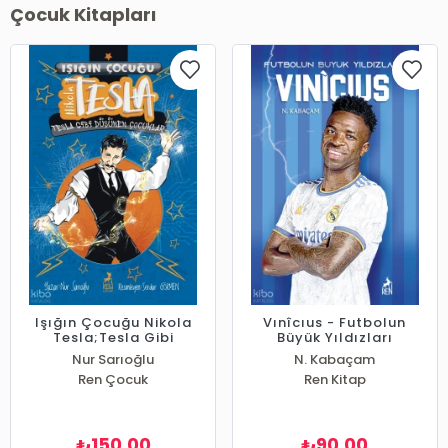
Çocuk Kitapları
Işığın Çocuğu Nikola
Vınîcıus - Futbolun
Tesla;Tesla Gibi
Büyük Yıldızları
Düşünen Çocuklar
Nur Sarıoğlu
N. Kabaçam
Ren Çocuk
Ren Kitap
150,00
90,00
₺
₺