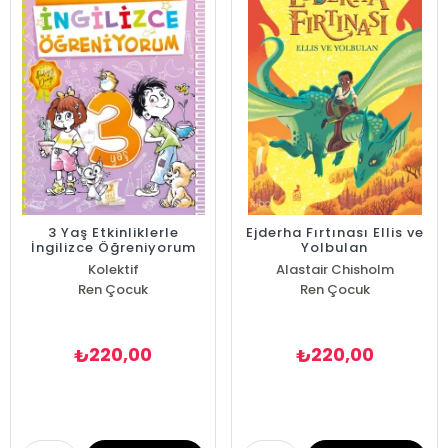
3 Yaş Etkinliklerle
Ejderha Fırtınası Ellis ve
İngilizce Öğreniyorum
Yolbulan
Kolektif
Alastair Chisholm
Ren Çocuk
Ren Çocuk
220,00
220,00
₺
₺