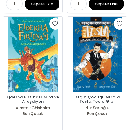
Sepete Ekle
Sepete Ekle
Ejderha Fırtınası Mira ve
Işığın Çocuğu Nikola
Ateşdiyen
Tesla;Tesla Gibi
Düşünen Çocuklar
Alastair Chisholm
Nur Sarıoğlu
Ren Çocuk
Ren Çocuk