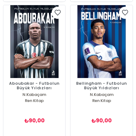
Aboubakar - Futbolun
Bellingham - Futbolun
Büyük Yıldızları
Büyük Yıldızları
N.Kabaçam
N.Kabaçam
Ren Kitap
Ren Kitap
90,00
90,00
₺
₺