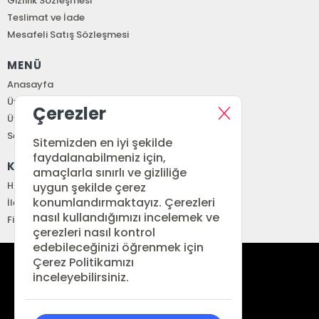
Gizlilik Sözleşmesi
Teslimat ve İade
Mesafeli Satış Sözleşmesi
MENÜ
Anasayfa
Üye Girişi
Çerezler
Üye Ol
Sepetim
Sitemizden en iyi şekilde
faydalanabilmeniz için,
KURUMSAL
amaçlarla sınırlı ve gizliliğe
Hakkımızda
uygun şekilde çerez
konumlandırmaktayız. Çerezleri
İletişim
nasıl kullandığımızı incelemek ve
Fiyat Listesi
çerezleri nasıl kontrol
edebileceğinizi öğrenmek için
Çerez Politikamızı
siparis@renkitap.com
inceleyebilirsiniz.
0 (212) 641 34 76