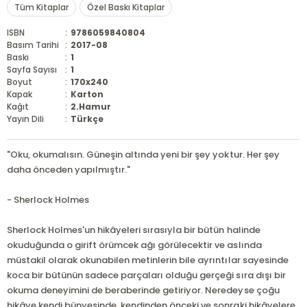
Tüm Kitaplar
Özel Baskı Kitaplar
ISBN
:
9786059840804
Basım Tarihi
:
2017-08
Baskı
:
1
Sayfa Sayısı
:
1
Boyut
:
170x240
Kapak
:
Karton
Kağıt
:
2.Hamur
Yayın Dili
:
Türkçe
"Oku, okumalısın. Güneşin altında yeni bir şey yoktur. Her şey
daha önceden yapılmıştır."
- Sherlock Holmes
Sherlock Holmes'un hikâyeleri sırasıyla bir bütün halinde
okuduğunda o girift örümcek ağı görülecektir ve aslında
müstakil olarak okunabilen metinlerin bile ayrıntılar sayesinde
koca bir bütünün sadece parçaları olduğu gerçeği sıra dışı bir
okuma deneyimini de beraberinde getiriyor. Neredeyse çoğu
hikâye kendi bünyesinde, kendinden önceki ve sonraki hikâyelere