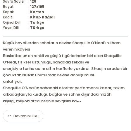
Sayfa Sayısı
:
128
Boyut
:
127x195
Kapak
:
Karton
Kağıt
:
Kitap Kağıdı
Orjinal Dili
:
Türkçe
Yayın Dili
:
Türkçe
Küçük hayallerden sahaların devine Shaquille O’Neal’ın ilham
veren hikâyesi
Basketbolun en renkli ve güçlü figürlerinden biri olan Shaquille
O’Neal, fiziksel üstünlüğü, sahadaki zekası ve
enerjisiyle tarihe adını altın harflerle yazdırdı. Shaq’ın sıradan bir
çocuktan NBA’in unutulmaz devine dönüşümünü
anlatıyor.
Shaquille O’Neal’ın sahadaki otoriter performansı kadar, takım
arkadaşlarıyla kurduğu bağlar ve sahne dışındaki mizâhi
...
kişiliği, milyonlarca insanın sevgisini ka
Devamını Oku