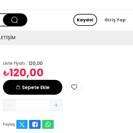
Kaydol
Giriş Yap
LETİŞİM
120,00
Liste Fiyatı :
120,00
₺
Sepete Ekle
Paylaş