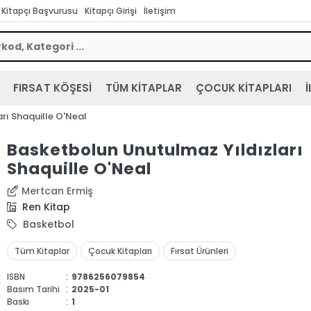
Kitapçı Başvurusu
Kitapçı Girişi
İletişim
FIRSAT KÖŞESİ
TÜM KİTAPLAR
ÇOCUK KİTAPLARI
İ
rı Shaquille O'Neal
Basketbolun Unutulmaz Yıldızları
Shaquille O'Neal
Mertcan Ermiş
Ren Kitap
Basketbol
Tüm Kitaplar
Çocuk Kitapları
Fırsat Ürünleri
ISBN
:
9786256079854
Basım Tarihi
:
2025-01
Baskı
:
1