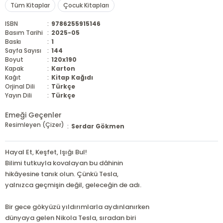
Tüm Kitaplar
Çocuk Kitapları
ISBN
:
9786255915146
Basım Tarihi
:
2025-05
Baskı
:
1
Sayfa Sayısı
:
144
Boyut
:
120x190
Kapak
:
Karton
Kağıt
:
Kitap Kağıdı
Orjinal Dili
:
Türkçe
Yayın Dili
:
Türkçe
Emeği Geçenler
Resimleyen (Çizer)
:
Serdar Gökmen
Hayal Et, Keşfet, Işığı Bul!
Bilimi tutkuyla kovalayan bu dâhinin
hikâyesine tanık olun. Çünkü Tesla,
yalnızca geçmişin değil, geleceğin de adı.
Bir gece gökyüzü yıldırımlarla aydınlanırken
dünyaya gelen Nikola Tesla, sıradan biri