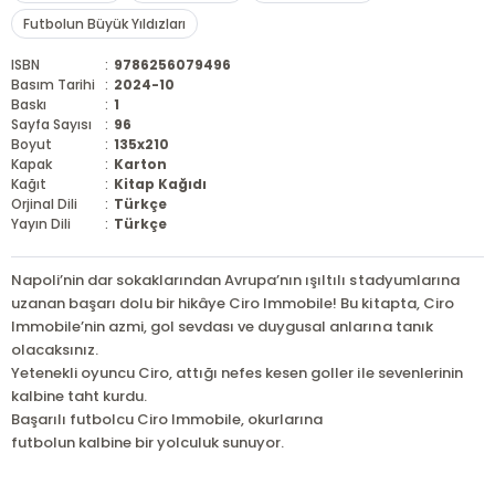
Futbolun Büyük Yıldızları
ISBN
:
9786256079496
Basım Tarihi
:
2024-10
Baskı
:
1
Sayfa Sayısı
:
96
Boyut
:
135x210
Kapak
:
Karton
Kağıt
:
Kitap Kağıdı
Orjinal Dili
:
Türkçe
Yayın Dili
:
Türkçe
Napoli’nin dar sokaklarından Avrupa’nın ışıltılı stadyumlarına
uzanan başarı dolu bir hikâye Ciro Immobile! Bu kitapta, Ciro
Immobile’nin azmi, gol sevdası ve duygusal anlarına tanık
olacaksınız.
Yetenekli oyuncu Ciro, attığı nefes kesen goller ile sevenlerinin
kalbine taht kurdu.
Başarılı futbolcu Ciro Immobile, okurlarına
futbolun kalbine bir yolculuk sunuyor.