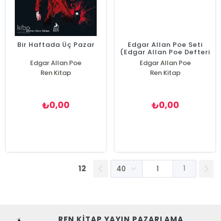
Bir Haftada Üç Pazar
Edgar Allan Poe Seti
(Edgar Allan Poe Defteri
Hediyeli)
Edgar Allan Poe
Edgar Allan Poe
Ren Kitap
Ren Kitap
0,00
0,00
₺
₺
12
1
REN KİTAP YAYIN PAZARLAMA