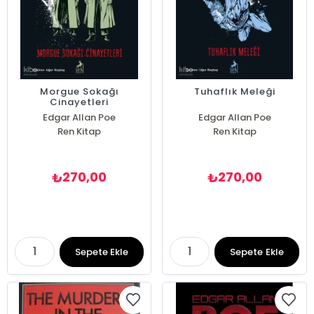
Morgue Sokağı
Tuhaflık Meleği
Cinayetleri
Edgar Allan Poe
Edgar Allan Poe
Ren Kitap
Ren Kitap
270,00
270,00
₺
₺
Sepete Ekle
Sepete Ekle