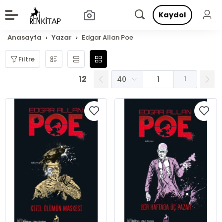
Kaydol
Anasayfa
Yazar
Edgar Allan Poe
Filtre
12
1