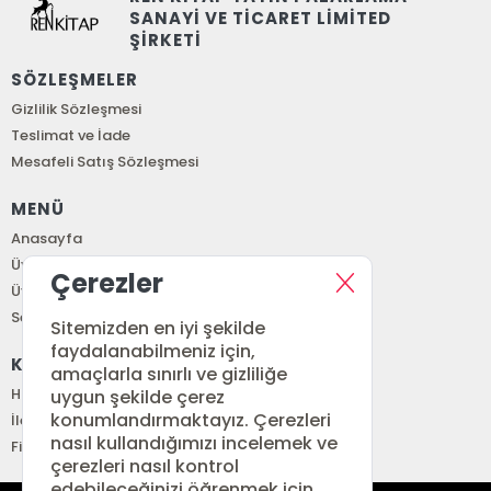
SANAYİ VE TİCARET LİMİTED
ŞİRKETİ
SÖZLEŞMELER
Gizlilik Sözleşmesi
Teslimat ve İade
Mesafeli Satış Sözleşmesi
MENÜ
Anasayfa
Üye Girişi
Çerezler
Üye Ol
Sepetim
Sitemizden en iyi şekilde
faydalanabilmeniz için,
KURUMSAL
amaçlarla sınırlı ve gizliliğe
Hakkımızda
uygun şekilde çerez
konumlandırmaktayız. Çerezleri
İletişim
nasıl kullandığımızı incelemek ve
Fiyat Listesi
çerezleri nasıl kontrol
edebileceğinizi öğrenmek için