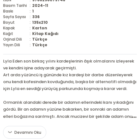
Basım Tarihi
:
2024-11
Baskı
:
1
Sayfa Sayısı
:
336
Boyut
:
135x210
Kapak
:
Karton
Kağıt
:
Kitap Kağıdı
Orjinal Dili
:
Türkçe
Yayın Dili
:
Türkçe
Lyla Eden son birkaç yılını kardeşlerinin âşık olmalarını izleyerek
ve kendini işine adayarak geçirmişti.
Art arda yüzüncü iş gününde kız kardeşi bir darbe düzenleyerek
onu kendi kafesinden kovduğunda, başka bir alternatifi olmadığı
için Lyla en sevdiği yürüyüş parkurunda koşmaya karar verdi.
Ormanlık alandaki derede bir adamın ellerindeki kanı yıkadığını
gördü. Bir an adamın yüzüne bakarken, bir sonraki an adamın
...
elleri boğazına sarılmıştı. Ancak mucizevi bir şekilde adam onu
Devamını Oku