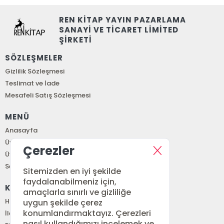
REN KİTAP YAYIN PAZARLAMA
SANAYİ VE TİCARET LİMİTED
ŞİRKETİ
SÖZLEŞMELER
Gizlilik Sözleşmesi
Teslimat ve İade
Mesafeli Satış Sözleşmesi
MENÜ
Anasayfa
Üye Girişi
Çerezler
Üye Ol
Sepetim
Sitemizden en iyi şekilde
faydalanabilmeniz için,
KURUMSAL
amaçlarla sınırlı ve gizliliğe
Hakkımızda
uygun şekilde çerez
konumlandırmaktayız. Çerezleri
İletişim
nasıl kullandığımızı incelemek ve