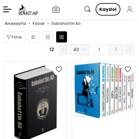
Kaydol
Anasayfa
Yazar
Sabahattin Ali
Filtre
12
1