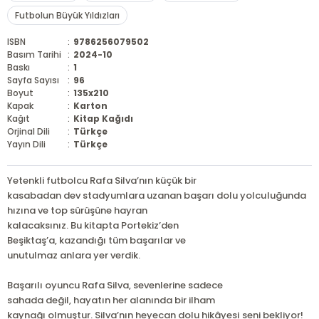
Futbolun Büyük Yıldızları
ISBN
:
9786256079502
Basım Tarihi
:
2024-10
Baskı
:
1
Sayfa Sayısı
:
96
Boyut
:
135x210
Kapak
:
Karton
Kağıt
:
Kitap Kağıdı
Orjinal Dili
:
Türkçe
Yayın Dili
:
Türkçe
Yetenkli futbolcu Rafa Silva’nın küçük bir
kasabadan dev stadyumlara uzanan başarı dolu yolculuğunda
hızına ve top sürüşüne hayran
kalacaksınız. Bu kitapta Portekiz’den
Beşiktaş’a, kazandığı tüm başarılar ve
unutulmaz anlara yer verdik.
Başarılı oyuncu Rafa Silva, sevenlerine sadece
sahada değil, hayatın her alanında bir ilham
kaynağı olmuştur. Silva’nın heyecan dolu hikâyesi seni bekliyor!