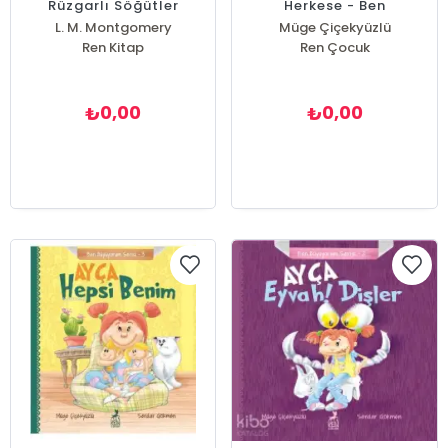
Rüzgarlı Söğütler
Herkese - Ben
Büyüyorum Serisi 4
L. M. Montgomery
Müge Çiçekyüzlü
Ren Kitap
Ren Çocuk
0,00
0,00
₺
₺