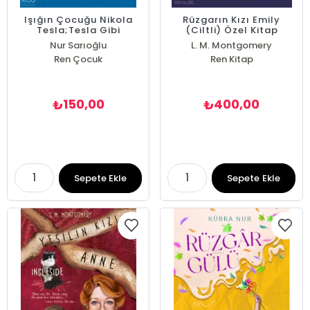
Işığın Çocuğu Nikola
Rüzgarın Kızı Emily
Tesla;Tesla Gibi
(Ciltli) Özel Kitap
Düşünen Çocuklar
Ayracı İle
Nur Sarıoğlu
L. M. Montgomery
Ren Çocuk
Ren Kitap
150,00
400,00
₺
₺
Sepete Ekle
Sepete Ekle