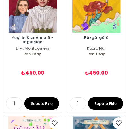
Yeşilin Kızı Anne 6 -
Rüzgârgülü
Ingleside
L. M. Montgomery
Kübra Nur
Ren Kitap
Ren Kitap
450,00
450,00
₺
₺
Sepete Ekle
Sepete Ekle