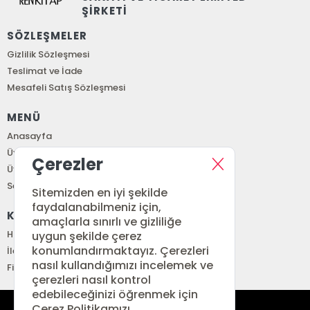
ŞİRKETİ
SÖZLEŞMELER
Gizlilik Sözleşmesi
Teslimat ve İade
Mesafeli Satış Sözleşmesi
MENÜ
Anasayfa
Üye Girişi
Çerezler
Üye Ol
Sepetim
Sitemizden en iyi şekilde
faydalanabilmeniz için,
KURUMSAL
amaçlarla sınırlı ve gizliliğe
Hakkımızda
uygun şekilde çerez
konumlandırmaktayız. Çerezleri
İletişim
nasıl kullandığımızı incelemek ve
Fiyat Listesi
çerezleri nasıl kontrol
edebileceğinizi öğrenmek için
Çerez Politikamızı