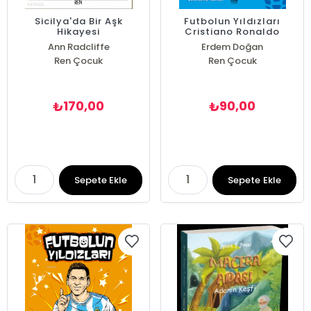
Sicilya'da Bir Aşk
Futbolun Yıldızları
Hikayesi
Cristiano Ronaldo
Ann Radcliffe
Erdem Doğan
Ren Çocuk
Ren Çocuk
170,00
90,00
₺
₺
Sepete Ekle
Sepete Ekle