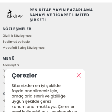
REN KİTAP YAYIN PAZARLAMA
SANAYİ VE TİCARET LİMİTED
ŞİRKETİ
SÖZLEŞMELER
Gizlilik Sözleşmesi
Teslimat ve İade
Mesafeli Satış Sözleşmesi
MENÜ
Anasayfa
Üye Girişi
Çerezler
Üye Ol
Sepetim
Sitemizden en iyi şekilde
faydalanabilmeniz için,
KURUMSAL
amaçlarla sınırlı ve gizliliğe
Hakkımızda
uygun şekilde çerez
konumlandırmaktayız. Çerezleri
İletişim
nasıl kullandığımızı incelemek ve