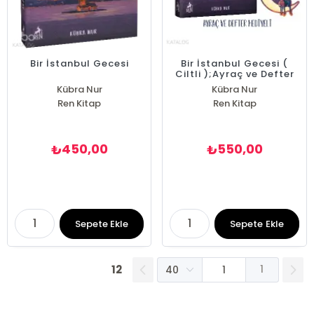
Bir İstanbul Gecesi
Bir İstanbul Gecesi (
Ciltli );Ayraç ve Defter
Hediyeli
Kübra Nur
Kübra Nur
Ren Kitap
Ren Kitap
450,00
550,00
₺
₺
Sepete Ekle
Sepete Ekle
12
1