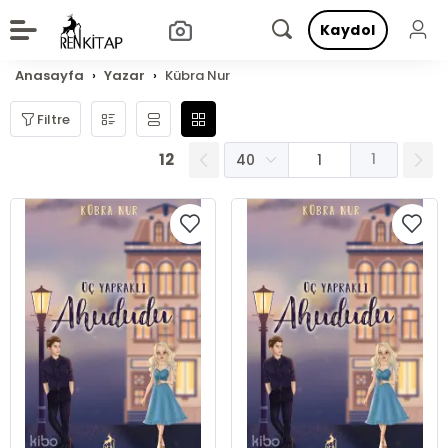
Kaydol
Anasayfa
Yazar
Kübra Nur
Filtre
12
1