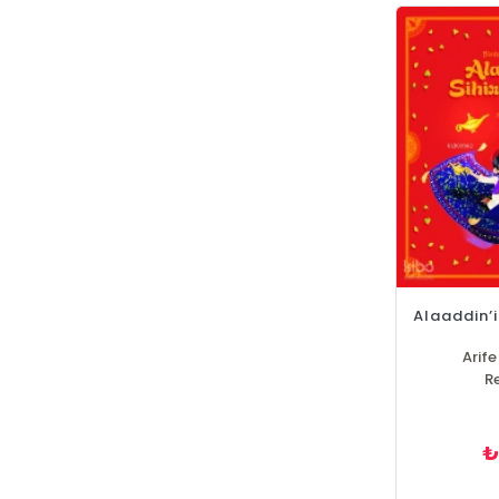
Alaaddin’i
Arif
R
₺