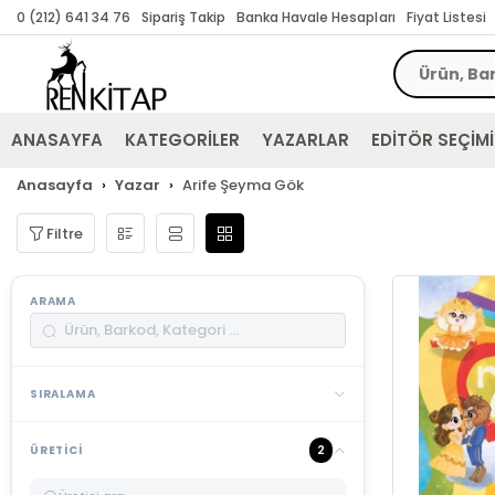
0 (212) 641 34 76
Sipariş Takip
Banka Havale Hesapları
Fiyat Listesi
ANASAYFA
KATEGORİLER
YAZARLAR
EDİTÖR SEÇİMİ
Anasayfa
Yazar
Arife Şeyma Gök
Filtre
ARAMA
SIRALAMA
2
ÜRETICI