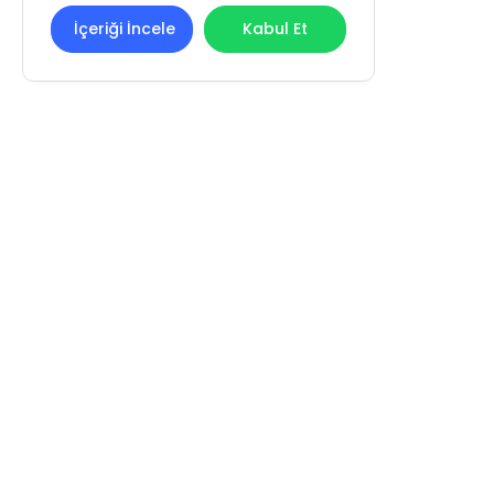
İçeriği İncele
Kabul Et
REN KİTAP YAYIN PAZARLAMA
SANAYİ VE TİCARET LİMİTED ŞİRKETİ