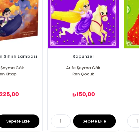
n Sihirli Lambası
Rapunzel
e Şeyma Gök
Arife Şeyma Gök
en Kitap
Ren Çocuk
225,00
150,00
₺
Sepete Ekle
Sepete Ekle