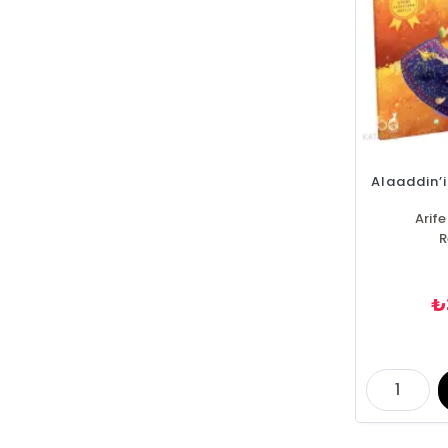
Alaaddin’i
Arif
R
₺