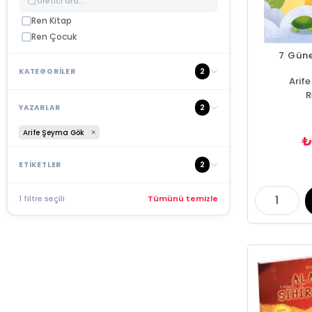
Ren Kitap
Ren Çocuk
7 Güne
2
KATEGORİLER
Arif
R
2
YAZARLAR
Arife Şeyma Gök
2
ETİKETLER
1 filtre seçili
Tümünü temizle