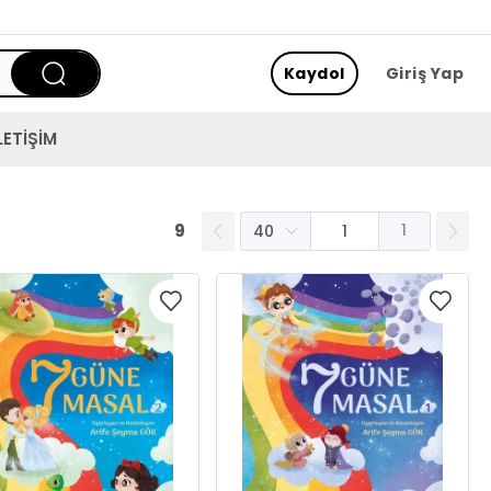
Kaydol
Giriş Yap
LETİŞİM
9
1