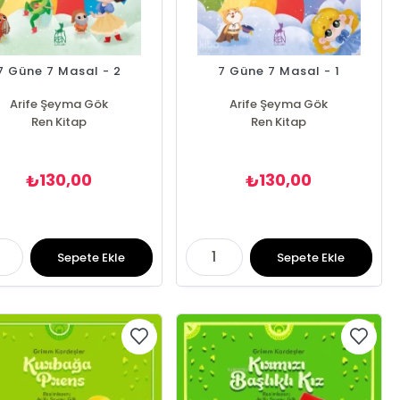
7 Güne 7 Masal - 2
7 Güne 7 Masal - 1
Arife Şeyma Gök
Arife Şeyma Gök
Ren Kitap
Ren Kitap
130,00
130,00
₺
₺
Sepete Ekle
Sepete Ekle