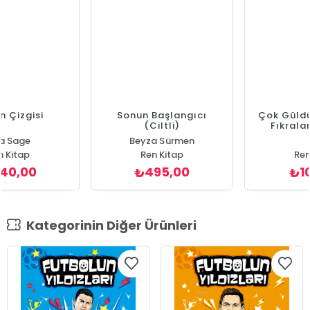
Elmalı Turta (Ciltli)
Zehirli
Zeynep Sahra
Emily Mcintire
Ren Kitap
Ren Kitap
490,00
490,00
₺
₺
Kategorinin Diğer Ürünleri