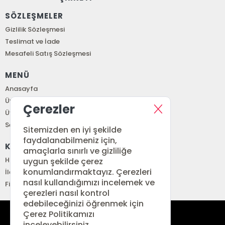
SÖZLEŞMELER
Gizlilik Sözleşmesi
Teslimat ve İade
Mesafeli Satış Sözleşmesi
MENÜ
Anasayfa
Üye Girişi
Çerezler
Üye Ol
Sepetim
Sitemizden en iyi şekilde
faydalanabilmeniz için,
KURUMSAL
amaçlarla sınırlı ve gizliliğe
Hakkımızda
uygun şekilde çerez
konumlandırmaktayız. Çerezleri
İletişim
nasıl kullandığımızı incelemek ve
Fiyat Listesi
çerezleri nasıl kontrol
edebileceğinizi öğrenmek için
Çerez Politikamızı
siparis@renkitap.com
inceleyebilirsiniz.