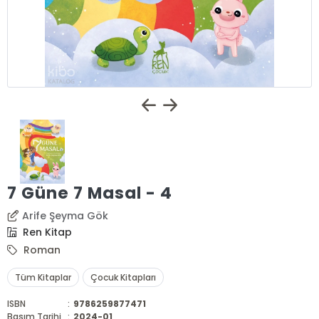
7 Güne 7 Masal - 4
Arife Şeyma Gök
Ren Kitap
Roman
Tüm Kitaplar
Çocuk Kitapları
ISBN
:
9786259877471
Basım Tarihi
:
2024-01