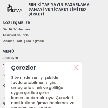
REN KİTAP YAYIN PAZARLAMA
SANAYİ VE TİCARET LİMİTED
ŞİRKETİ
SÖZLEŞMELER
Gizlilik Sözleşmesi
Teslimat ve İade
Mesafeli Satış Sözleşmesi
MENÜ
Anasayfa
Üye Girişi
Çerezler
Üye Ol
Sepetim
Sitemizden en iyi şekilde
faydalanabilmeniz için,
KURUMSAL
amaçlarla sınırlı ve gizliliğe
Hakkımızda
uygun şekilde çerez
konumlandırmaktayız. Çerezleri
İletişim
nasıl kullandığımızı incelemek ve
Fiyat Listesi
çerezleri nasıl kontrol