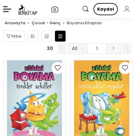
Kaydol
Anasayfa
Çocuk - Genç
Boyama Kitapları
Filtre
30
1