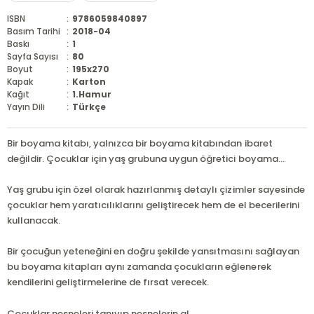
ISBN
:
9786059840897
Basım Tarihi
:
2018-04
Baskı
:
1
Sayfa Sayısı
:
80
Boyut
:
195x270
Kapak
:
Karton
Kağıt
:
1.Hamur
Yayın Dili
:
Türkçe
Bir boyama kitabı, yalnızca bir boyama kitabından ibaret
değildir. Çocuklar için yaş grubuna uygun öğretici boyama...
Yaş grubu için özel olarak hazırlanmış detaylı çizimler sayesinde
çocuklar hem yaratıcılıklarını geliştirecek hem de el becerilerini
kullanacak.
Bir çocuğun yeteneğini en doğru şekilde yansıtmasını sağlayan
bu boyama kitapları aynı zamanda çocukların eğlenerek
kendilerini geliştirmelerine de fırsat verecek.
...
Çocuklar nesneleri tanıyıp nesnelerin al