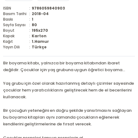
ISBN
:
9786059840903
Basım Tarihi
:
2018-04
Baskı
:
1
Sayfa Sayısı
:
80
Boyut
:
195x270
Kapak
:
Karton
Kağıt
:
1.Hamur
Yayın Dili
:
Türkçe
Bir boyama kitabı, yalnızca bir boyama kitabından ibaret
değildir. Çocuklar için yaş grubuna uygun öğretici boyama...
Yaş grubu için özel olarak hazırlanmış detaylı çizimler sayesinde
çocuklar hem yaratıcılıklarını geliştirecek hem de el becerilerini
kullanacak.
Bir çocuğun yeteneğini en doğru şekilde yansıtmasını sağlayan
bu boyama kitapları aynı zamanda çocukların eğlenerek
kendilerini geliştirmelerine de fırsat verecek.
...
Çocuklar nesneleri tanıyıp nesnelerin al