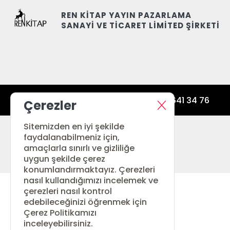
REN KİTAP YAYIN PAZARLAMA
SANAYİ VE TİCARET LİMİTED ŞİRKETİ
siparis@renkitap.com
0 (212) 641 34 76
Çerezler
© 2026 Ren Kitap. Her hakkı saklıdır.
Sitemizden en iyi şekilde
faydalanabilmeniz için,
amaçlarla sınırlı ve gizliliğe
uygun şekilde çerez
konumlandırmaktayız. Çerezleri
nasıl kullandığımızı incelemek ve
çerezleri nasıl kontrol
edebileceğinizi öğrenmek için
Çerez Politikamızı
inceleyebilirsiniz.