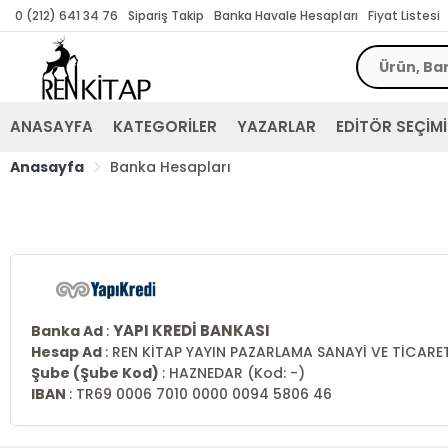
0 (212) 641 34 76
Sipariş Takip
Banka Havale Hesapları
Fiyat Listesi
ANASAYFA
KATEGORİLER
YAZARLAR
EDİTÖR SEÇİMİ
Anasayfa
Banka Hesapları
YAPI KREDİ BANKASI
Banka Ad
:
Hesap Ad
: REN KİTAP YAYIN PAZARLAMA SANAYİ VE TİCARET
Şube (Şube Kod)
:
HAZNEDAR (Kod: -)
IBAN
: TR69 0006 7010 0000 0094 5806 46