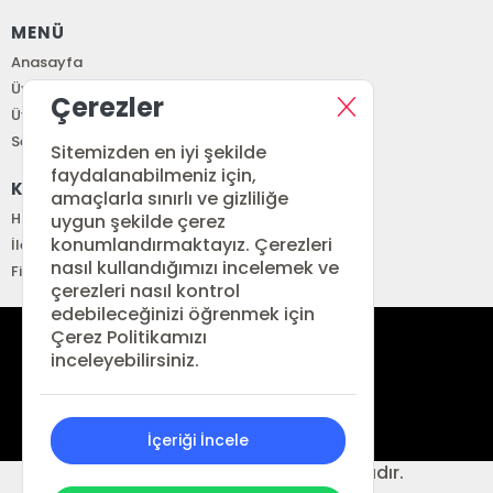
MENÜ
Anasayfa
Üye Girişi
Çerezler
Üye Ol
Sepetim
Sitemizden en iyi şekilde
faydalanabilmeniz için,
KURUMSAL
amaçlarla sınırlı ve gizliliğe
Hakkımızda
uygun şekilde çerez
konumlandırmaktayız. Çerezleri
İletişim
nasıl kullandığımızı incelemek ve
Fiyat Listesi
çerezleri nasıl kontrol
edebileceğinizi öğrenmek için
Çerez Politikamızı
siparis@renkitap.com
inceleyebilirsiniz.
0 (212) 641 34 76
İçeriği İncele
© 2026 Ren Kitap. Her hakkı saklıdır.