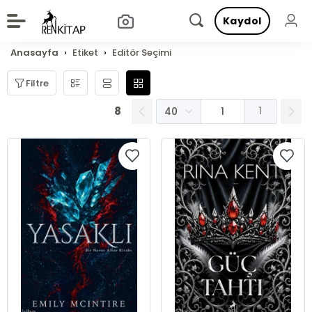
Kaydol
Anasayfa
Etiket
Editör Seçimi
Filtre
8
1