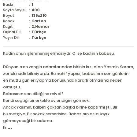
Baskı
:
1
Sayfa Sayısı
:
400
Boyut
:
135x210
Kapak
:
Karton
Kağıt
:
2.Hamur
Orjinal Dili
:
Türkçe
Yayın Dili
:
Türkçe
Kadın onun işlenmemiş elmasıydı. O ise kadının kâbusu.
Dünyanın en zengin adamlarından birinin kızı olan Yasmin Karam,
zorluk nedir bilmiyordu. Bu nahif yapısı, babasının son günlerini
en mutlu günleri yapma konusunda kararlı olmasına neden
olmuştu.
Babasının son dileği ne miydi?
Kendi seçtiği bir erkekle evlendiğini görmek.
Ancak Yasmin, kalbini çoktan başka birine kaptırmıştı. Bir
hizmetçiye. Bir sokak serserisine. Babasının asla layık
görmeyeceği bir adama.
...
İki