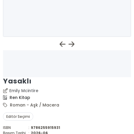
Yasaklı
Emily Mcintire
Ren Kitap
Roman - Aşk / Macera
Editör Seçimi
ISBN
:
9786255915931
Basım Tarihi
:
2026-06