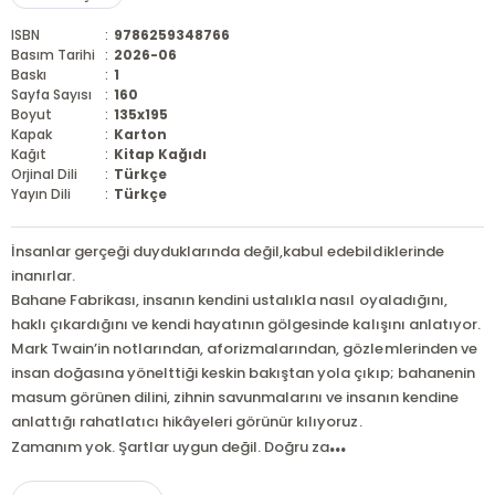
ISBN
:
9786259348766
Basım Tarihi
:
2026-06
Baskı
:
1
Sayfa Sayısı
:
160
Boyut
:
135x195
Kapak
:
Karton
Kağıt
:
Kitap Kağıdı
Orjinal Dili
:
Türkçe
Yayın Dili
:
Türkçe
İnsanlar gerçeği duyduklarında değil,kabul edebildiklerinde
inanırlar.
Bahane Fabrikası, insanın kendini ustalıkla nasıl oyaladığını,
haklı çıkardığını ve kendi hayatının gölgesinde kalışını anlatıyor.
Mark Twain’in notlarından, aforizmalarından, gözlemlerinden ve
insan doğasına yönelttiği keskin bakıştan yola çıkıp; bahanenin
masum görünen dilini, zihnin savunmalarını ve insanın kendine
anlattığı rahatlatıcı hikâyeleri görünür kılıyoruz.
...
Zamanım yok. Şartlar uygun değil. Doğru za