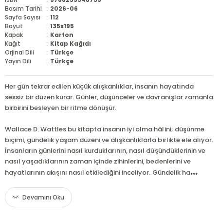
Basım Tarihi
:
2026-06
Sayfa Sayısı
:
112
Boyut
:
135x195
Kapak
:
Karton
Kağıt
:
Kitap Kağıdı
Orjinal Dili
:
Türkçe
Yayın Dili
:
Türkçe
Her gün tekrar edilen küçük alışkanlıklar, insanın hayatında
sessiz bir düzen kurar. Günler, düşünceler ve davranışlar zamanla
birbirini besleyen bir ritme dönüşür.
Wallace D. Wattles bu kitapta insanın iyi olma hâlini; düşünme
biçimi, gündelik yaşam düzeni ve alışkanlıklarla birlikte ele alıyor.
İnsanların günlerini nasıl kurduklarının, nasıl düşündüklerinin ve
nasıl yaşadıklarının zaman içinde zihinlerini, bedenlerini ve
...
hayatlarının akışını nasıl etkilediğini inceliyor. Gündelik ha
Devamını Oku