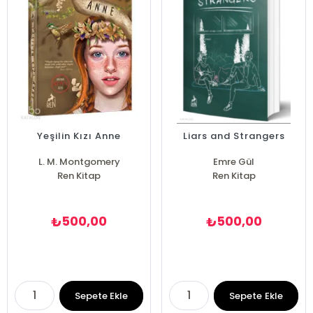
Yeşilin Kızı Anne
Liars and Strangers
L. M. Montgomery
Emre Gül
Ren Kitap
Ren Kitap
500,00
500,00
₺
₺
Sepete Ekle
Sepete Ekle