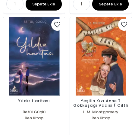
Sepete Ekle
Sepete Ekle
Yıldız Haritası
Yeşilin Kızı Anne 7
Gökkuşağı Vadisi ( Ciltli
)
Betül Güçlü
L. M. Montgomery
Ren Kitap
Ren Kitap