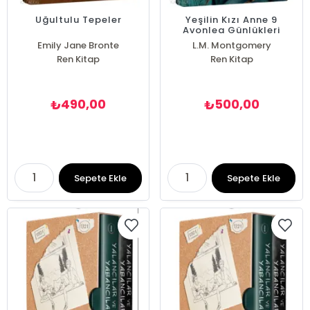
Uğultulu Tepeler
Yeşilin Kızı Anne 9
Avonlea Günlükleri
(Ciltli)
Emily Jane Bronte
L.M. Montgomery
Ren Kitap
Ren Kitap
490,00
500,00
₺
₺
Sepete Ekle
Sepete Ekle