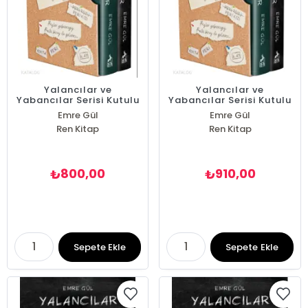
Yalancılar ve
Yalancılar ve
Yabancılar Serisi Kutulu
Yabancılar Serisi Kutulu
(Ciltli)
Emre Gül
Emre Gül
Ren Kitap
Ren Kitap
800,00
910,00
₺
₺
Sepete Ekle
Sepete Ekle