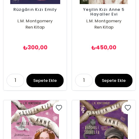
Rüzgârın Kızı Emily
Yeşilin Kızı Anne 5
Hayaller Evi
L.M. Montgomery
L.M. Montgomery
Ren Kitap
Ren Kitap
300,00
450,00
₺
₺
Sepete Ekle
Sepete Ekle