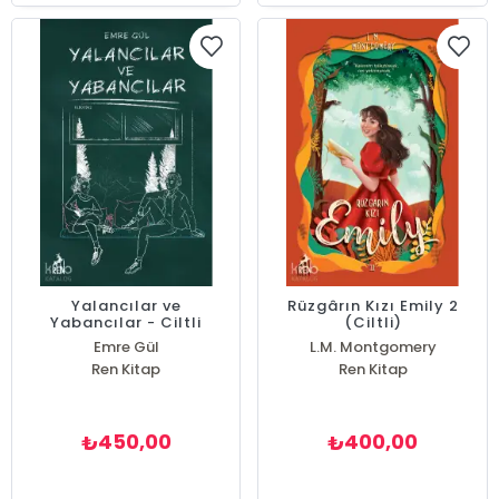
Yalancılar ve
Rüzgârın Kızı Emily 2
Yabancılar - Ciltli
(Ciltli)
Emre Gül
L.M. Montgomery
Ren Kitap
Ren Kitap
450,00
400,00
₺
₺