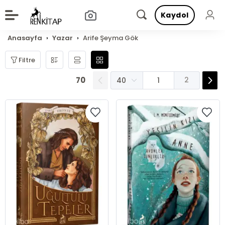
Kaydol
Anasayfa
Yazar
Arife Şeyma Gök
Filtre
70
2