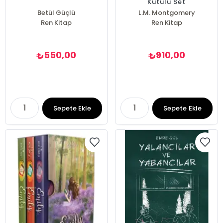
Kutulu Set
Betül Güçlü
L.M. Montgomery
Ren Kitap
Ren Kitap
550,00
910,00
₺
₺
Sepete Ekle
Sepete Ekle