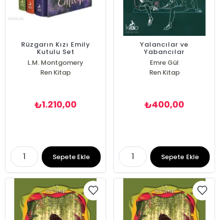
Rüzgarın Kızı Emily
Yalancılar ve
Kutulu Set
Yabancılar
L.M. Montgomery
Emre Gül
Ren Kitap
Ren Kitap
1.210,00
400,00
₺
₺
Sepete Ekle
Sepete Ekle