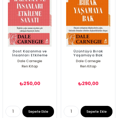
Dost Kazanma ve
Üzüntüyü Bırak
İnsanları Etkileme
Yaşamaya Bak
Sanatı
Dale Carnegie
Dale Carnegie
Ren Kitap
Ren Kitap
250,00
290,00
₺
₺
Sepete Ekle
Sepete Ekle