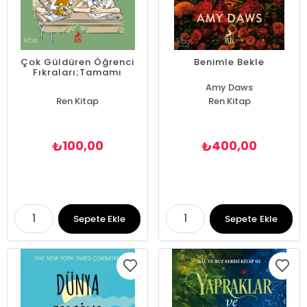
Çok Güldüren Öğrenci
Benimle Bekle
Fıkraları;Tamamı
Resimli
Amy Daws
Ren Kitap
Ren Kitap
100,00
400,00
₺
₺
Sepete Ekle
Sepete Ekle