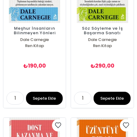
Meşhur İnsanların
Söz Söyleme ve İş
Bilinmeyen Yönleri
Başarma Sanatı
Dale Carnegie
Dale Carnegie
Ren Kitap
Ren Kitap
190,00
290,00
₺
₺
Sepete Ekle
Sepete Ekle