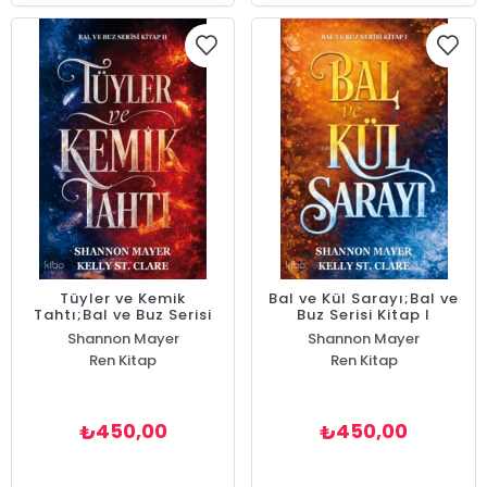
Tüyler ve Kemik
Bal ve Kül Sarayı;Bal ve
Tahtı;Bal ve Buz Serisi
Buz Serisi Kitap I
Kitap II
Shannon Mayer
Shannon Mayer
Kelly St. Clare
Ren Kitap
Kelly St. Clare
Ren Kitap
450,00
450,00
₺
₺