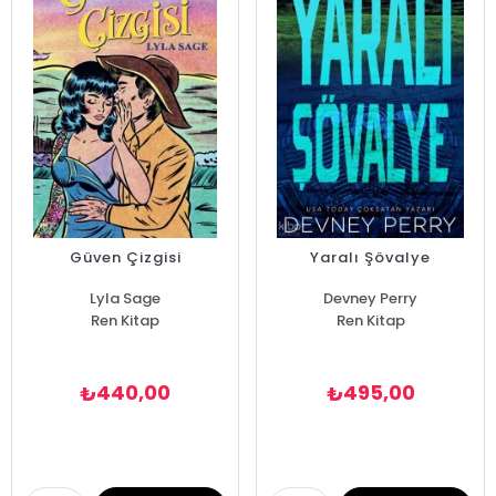
Güven Çizgisi
Yaralı Şövalye
Lyla Sage
Devney Perry
Ren Kitap
Ren Kitap
440,00
495,00
₺
₺