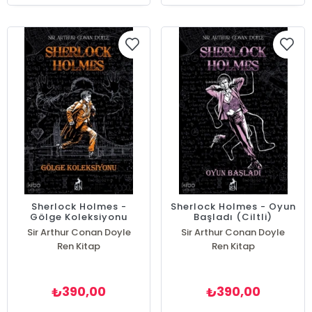
Sherlock Holmes -
Sherlock Holmes - Oyun
Gölge Koleksiyonu
Başladı (Ciltli)
(Ciltli)
Sir Arthur Conan Doyle
Sir Arthur Conan Doyle
Ren Kitap
Ren Kitap
390,00
390,00
₺
₺