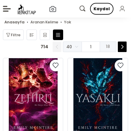
Kaydol
Anasayfa
Aranan Kelime
Yok
Filtre
714
18