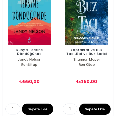
Dünya Tersine
Yapraklar ve Buz
Döndüğünde
Tacı;Bal ve Buz Serisi
Kitap III
Jandy Nelson
Shannon Mayer
Ren Kitap
Kelly St. Clare
Ren Kitap
550,00
450,00
₺
₺
Sepete Ekle
Sepete Ekle