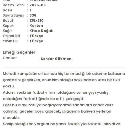
Basım Tarihi
:
2025-06
Baskı
:
1
Sayfa Sayısı
:
336
Boyut
:
135x210
Kapak
:
Karton
Kağıt
:
Kitap Kağıdı
Orjinal Dili
:
Türkçe
Yayın Dili
:
Türkçe
Emeği Geçenler
Grafiker
:
Serdar Gökmen
Melodi, kampüsün ortasında hiç tanımadığı bir adamın kafasına
çantasını geçirirken, onun kim olduğu hakkında en ufak bir fikri
yoktu.
Adamın eski bir futbol yıldızı olduğunu ve her şeyi yanlış
anladığını fark ettiğinde ise artık çok geçti.
Eğer bu olayı tatlıya bağlayamazsa sabahlara kadar ders
çalıştığı geceler boşa gidecek, akademik kariyeri yerle bir
olacaktı.
Sahip olduğu ön yargılar bir yana, fazlasıyla takıntılı biriydi ve