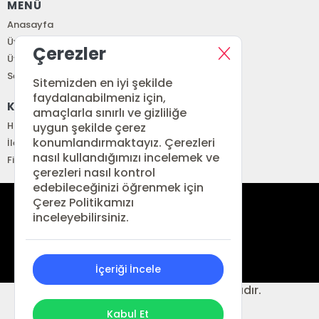
MENÜ
Anasayfa
Üye Girişi
Çerezler
Üye Ol
Sepetim
Sitemizden en iyi şekilde
faydalanabilmeniz için,
KURUMSAL
amaçlarla sınırlı ve gizliliğe
Hakkımızda
uygun şekilde çerez
konumlandırmaktayız. Çerezleri
İletişim
nasıl kullandığımızı incelemek ve
Fiyat Listesi
çerezleri nasıl kontrol
edebileceğinizi öğrenmek için
Çerez Politikamızı
siparis@renkitap.com
inceleyebilirsiniz.
0 (212) 641 34 76
İçeriği İncele
© 2026 Ren Kitap. Her hakkı saklıdır.
ONSO
Tasarım & Uygulama
Kabul Et