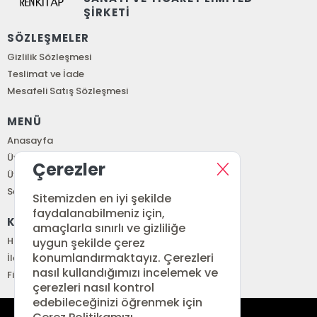
ŞİRKETİ
SÖZLEŞMELER
Gizlilik Sözleşmesi
Teslimat ve İade
Mesafeli Satış Sözleşmesi
MENÜ
Anasayfa
Üye Girişi
Çerezler
Üye Ol
Sepetim
Sitemizden en iyi şekilde
faydalanabilmeniz için,
KURUMSAL
amaçlarla sınırlı ve gizliliğe
Hakkımızda
uygun şekilde çerez
konumlandırmaktayız. Çerezleri
İletişim
nasıl kullandığımızı incelemek ve
Fiyat Listesi
çerezleri nasıl kontrol
edebileceğinizi öğrenmek için