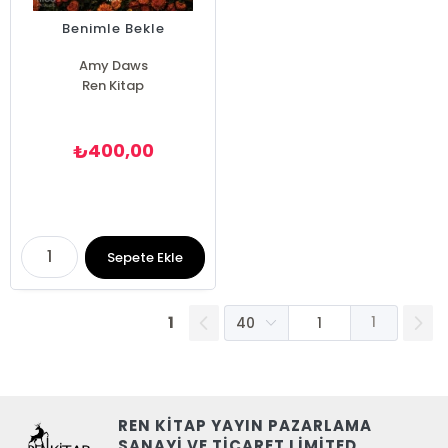
Benimle Bekle
Amy Daws
Ren Kitap
400,00
₺
Sepete Ekle
1
1
REN KİTAP YAYIN PAZARLAMA
SANAYİ VE TİCARET LİMİTED