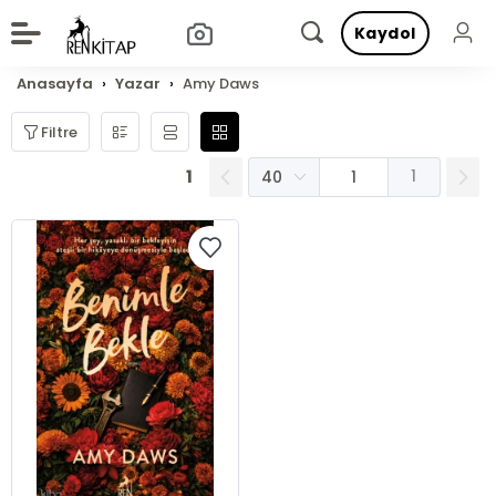
Kaydol
Anasayfa
Yazar
Amy Daws
Filtre
1
1