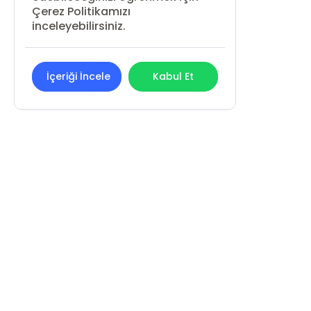
Çerez Politikamızı
inceleyebilirsiniz.
İçeriği İncele
Kabul Et
REN KİTAP YAYIN PAZARLAMA
SANAYİ VE TİCARET LİMİTED ŞİRKETİ