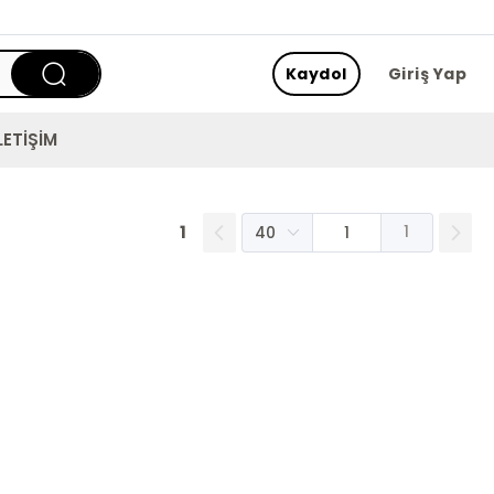
Kaydol
Giriş Yap
LETİŞİM
1
1