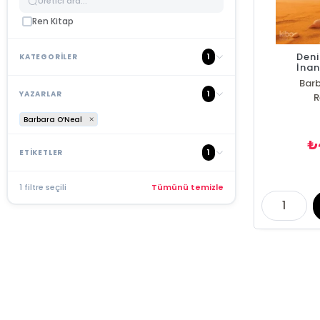
Ren Kitap
Deni
1
KATEGORİLER
İna
Bar
1
YAZARLAR
R
Barbara O’Neal
₺
1
ETİKETLER
1 filtre seçili
Tümünü temizle