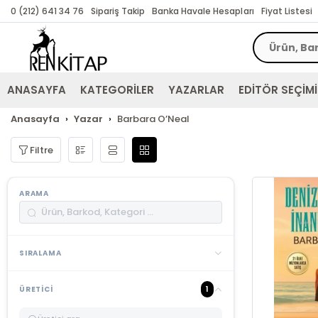
0 (212) 641 34 76
Sipariş Takip
Banka Havale Hesapları
Fiyat Listesi
ANASAYFA
KATEGORİLER
YAZARLAR
EDİTÖR SEÇİMİ
Anasayfa
Yazar
Barbara O’Neal
Filtre
ARAMA
SIRALAMA
1
ÜRETICI