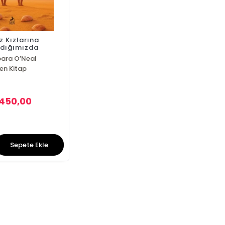
z Kızlarına
ndığımızda
bara O’Neal
en Kitap
450,00
Sepete Ekle