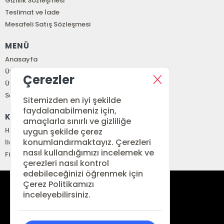
Gizlilik Sözleşmesi
Teslimat ve İade
Mesafeli Satış Sözleşmesi
MENÜ
Anasayfa
Üye Girişi
Çerezler
Üye Ol
Sepetim
Sitemizden en iyi şekilde
faydalanabilmeniz için,
KURUMSAL
amaçlarla sınırlı ve gizliliğe
Hakkımızda
uygun şekilde çerez
konumlandırmaktayız. Çerezleri
İletişim
nasıl kullandığımızı incelemek ve
Fiyat Listesi
çerezleri nasıl kontrol
edebileceğinizi öğrenmek için
Çerez Politikamızı
siparis@renkitap.com
inceleyebilirsiniz.
0 (212) 641 34 76