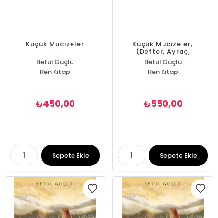
Küçük Mucizeler
Küçük Mucizeler;
(Defter, Ayraç,
Kartpostal Hediyeli)
Betül Güçlü
Betül Güçlü
Ren Kitap
Ren Kitap
450,00
550,00
₺
₺
Sepete Ekle
Sepete Ekle