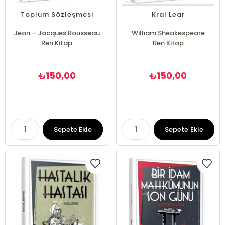
Toplum Sözleşmesi
Kral Lear
Jean – Jacques Rousseau
William Sheakespeare
Ren Kitap
Ren Kitap
150,00
150,00
₺
₺
Sepete Ekle
Sepete Ekle