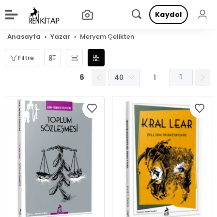
Kaydol
Anasayfa
Yazar
Meryem Çelikten
Filtre
6
1