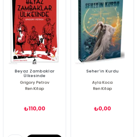
Beyaz Zambaklar
Seher’in Kurdu
Ülkesinde
Grigory Petrov
Ayla Koca
Ren Kitap
Ren Kitap
110,00
0,00
₺
₺