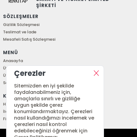
ŞİRKETİ
SÖZLEŞMELER
Gizlilik Sözleşmesi
Teslimat ve İade
Mesafeli Satış Sözleşmesi
MENÜ
Anasayfa
Üye Girişi
Çerezler
Üye Ol
Sepetim
Sitemizden en iyi şekilde
faydalanabilmeniz için,
KURUMSAL
amaçlarla sınırlı ve gizliliğe
Hakkımızda
uygun şekilde çerez
konumlandırmaktayız. Çerezleri
İletişim
nasıl kullandığımızı incelemek ve
Fiyat Listesi
çerezleri nasıl kontrol
edebileceğinizi öğrenmek için