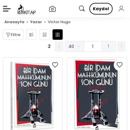
Kaydol
Anasayfa
Yazar
Victor Hugo
Filtre
2
1