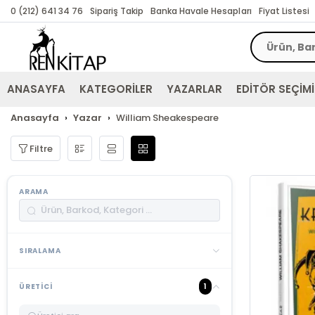
0 (212) 641 34 76
Sipariş Takip
Banka Havale Hesapları
Fiyat Listesi
ANASAYFA
KATEGORİLER
YAZARLAR
EDİTÖR SEÇİMİ
Anasayfa
Yazar
William Sheakespeare
Filtre
ARAMA
SIRALAMA
1
ÜRETICI