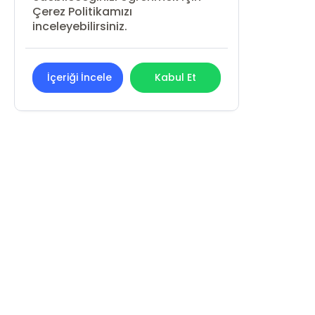
Çerez Politikamızı
inceleyebilirsiniz.
İçeriği İncele
Kabul Et
REN KİTAP YAYIN PAZARLAMA
SANAYİ VE TİCARET LİMİTED ŞİRKETİ