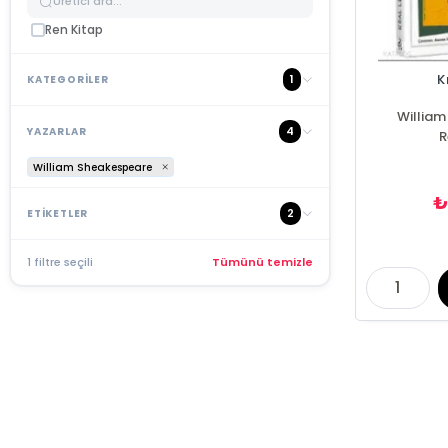
Ren Kitap
K
1
KATEGORİLER
Willia
4
YAZARLAR
R
William Sheakespeare
₺
2
ETİKETLER
1 filtre seçili
Tümünü temizle