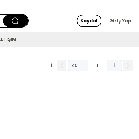
Kaydol
Giriş Yap
LETİŞİM
1
1