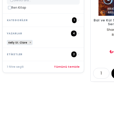
Ren Kitap
Bal ve Kül
1
KATEGORİLER
Ser
Sha
4
YAZARLAR
Kel
R
Kelly St. Clare
₺
2
ETİKETLER
1 filtre seçili
Tümünü temizle