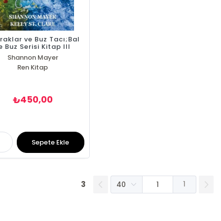
raklar ve Buz Tacı;Bal
e Buz Serisi Kitap III
Shannon Mayer
Kelly St. Clare
Ren Kitap
450,00
₺
Sepete Ekle
3
1