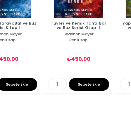
 Sarayı;Bal ve Buz
Tüyler ve Kemik Tahtı;Bal
Yap
isi Kitap I
ve Buz Serisi Kitap II
v
nnon Mayer
Shannon Mayer
ly St. Clare
en Kitap
Kelly St. Clare
Ren Kitap
450,00
450,00
₺
Sepete Ekle
Sepete Ekle