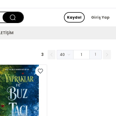
Kaydol
Giriş Yap
LETİŞİM
3
1