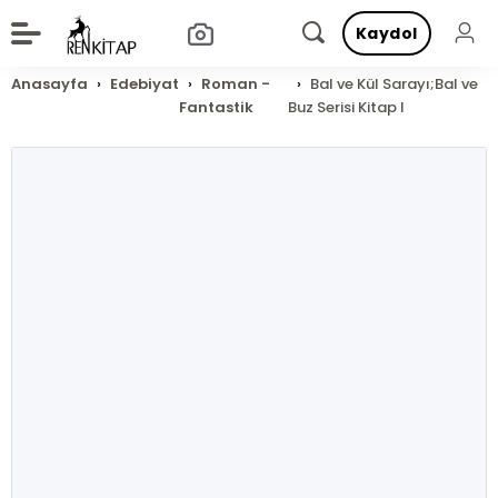
Kaydol
Anasayfa
Edebiyat
Roman -
Bal ve Kül Sarayı;Bal ve
Fantastik
Buz Serisi Kitap I