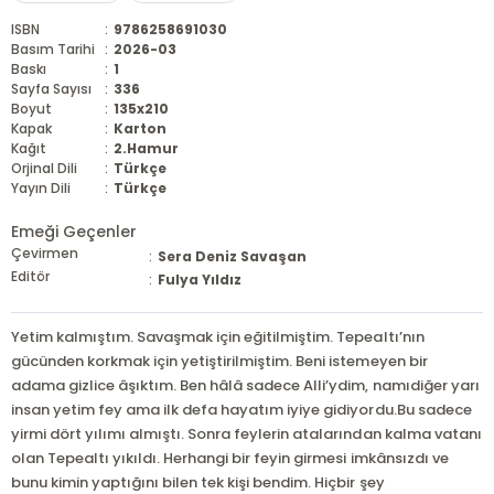
ISBN
:
9786258691030
Basım Tarihi
:
2026-03
Baskı
:
1
Sayfa Sayısı
:
336
Boyut
:
135x210
Kapak
:
Karton
Kağıt
:
2.Hamur
Orjinal Dili
:
Türkçe
Yayın Dili
:
Türkçe
Emeği Geçenler
Çevirmen
:
Sera Deniz Savaşan
Editör
:
Fulya Yıldız
Yetim kalmıştım. Savaşmak için eğitilmiştim. Tepealtı’nın
gücünden korkmak için yetiştirilmiştim. Beni istemeyen bir
adama gizlice âşıktım. Ben hâlâ sadece Alli’ydim, namıdiğer yarı
insan yetim fey ama ilk defa hayatım iyiye gidiyordu.Bu sadece
yirmi dört yılımı almıştı. Sonra feylerin atalarından kalma vatanı
olan Tepealtı yıkıldı. Herhangi bir feyin girmesi imkânsızdı ve
bunu kimin yaptığını bilen tek kişi bendim. Hiçbir şey