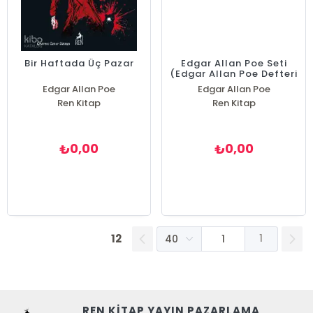
Bir Haftada Üç Pazar
Edgar Allan Poe Seti
(Edgar Allan Poe Defteri
Hediyeli)
Edgar Allan Poe
Edgar Allan Poe
Ren Kitap
Ren Kitap
0,00
0,00
₺
₺
12
1
REN KİTAP YAYIN PAZARLAMA