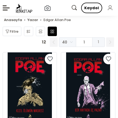
Kaydol
Anasayfa
Yazar
Edgar Allan Poe
Filtre
12
1