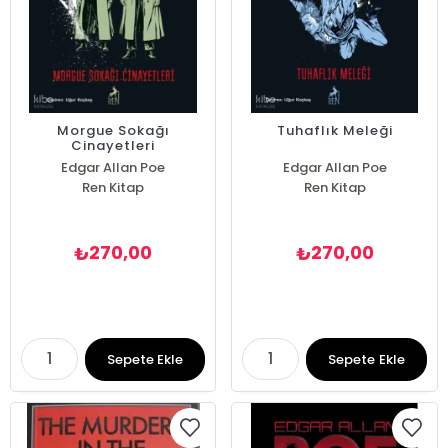
Morgue Sokağı
Tuhaflık Meleği
Cinayetleri
Edgar Allan Poe
Edgar Allan Poe
Ren Kitap
Ren Kitap
270,00
270,00
₺
₺
Sepete Ekle
Sepete Ekle