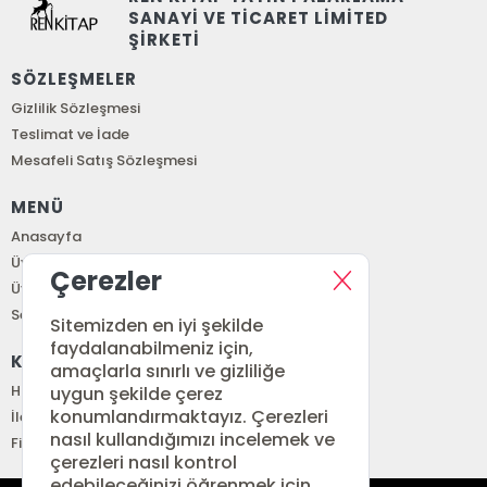
SANAYİ VE TİCARET LİMİTED
ŞİRKETİ
SÖZLEŞMELER
Gizlilik Sözleşmesi
Teslimat ve İade
Mesafeli Satış Sözleşmesi
MENÜ
Anasayfa
Üye Girişi
Çerezler
Üye Ol
Sepetim
Sitemizden en iyi şekilde
faydalanabilmeniz için,
KURUMSAL
amaçlarla sınırlı ve gizliliğe
Hakkımızda
uygun şekilde çerez
konumlandırmaktayız. Çerezleri
İletişim
nasıl kullandığımızı incelemek ve
Fiyat Listesi
çerezleri nasıl kontrol
edebileceğinizi öğrenmek için