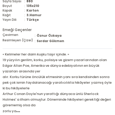
Sayfa Sayısı
:
880
Boyut
:
135x210
Kapak
:
Karton
Kağıt
:
3.Hamur
Yayın Dili
:
Türkçe
Emeği Geçenler
Çevirmen
:
Öznur Özkaya
Resimleyen (Çizer)
:
Serdar Gökmen
« Kelimeler her daim kuşku taşır içinde. »
19 yüzyılın gerilim, korku, polisiye ve gizem yazarlarından olan
Edgar Allan Poe, Amerika ve dünya edebiyatının en büyük
yazarları arasında yer
alır. Korku türüne öncülük etmesinin yanı sıra kendisinden sonra
pek çok ismin faydalanacağı yaratıcılıkta hikâyeler yazmış öyle
ki bu hikâyelerle
Arthur Conan Doyle'nun yarattığı dünyaca ünlü Sherlock
Holmes' a ilham olmuştur. Döneminde hikâyeleri gerektiği değeri
görememiş olsa da
...
zorlu ya