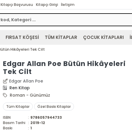
Kitapçı Başvurusu
Kitapçı Girişi
İletişim
FIRSAT KÖŞESİ
TÜM KİTAPLAR
ÇOCUK KİTAPLARI
İ
ütün Hikâyeleri Tek Cilt
Edgar Allan Poe Bütün Hikâyeleri
Tek Cilt
Edgar Allan Poe
Ren Kitap
Roman - Günümüz
Tüm Kitaplar
Özel Baskı Kitaplar
ISBN
:
9786057944733
Basım Tarihi
:
2019-12
Baskı
:
1