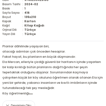
Basım Tarihi
:
2024-02
Baskı
:
1
Sayfa Sayısı
:
416
Boyut
:
135x210
Kapak
:
Karton
Kağıt
:
Kitap Kağıdı
Orjinal Dili
:
Türkçe
Yayın Dili
:
Türkçe
Planlar dâhilinde yaşayan biri,
atacağı adımları çok önceden hesaplar.
Fakat hayat, bu planların en büyük düşmanıdır.
Ela Mercan, elleriyle çizdiği güvenli bir haritanın içinde yaşarken
bir kalp kırıklığı bütün planlarını dağıttığında her şeyin
tepetaklak olduğunu düşünür. Sorunlarından kaçmaya
çalışırken küçük bir köy okuluna öğretmen olarak atanan Ela için
yeni bir şehirde, yabancı insanların ve kısıtlı imkânların içinde
tutunabileceği tek şey mesleğidir.
...
Köy öğretmenliği
Devamını Oku