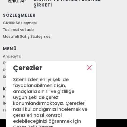
ŞİRKETİ
SÖZLEŞMELER
Gizlilik Sözleşmesi
Teslimat ve İade
Mesafeli Satış Sözleşmesi
MENÜ
Anasayfa
Üye Girişi
Çerezler
Üye Ol
Sepetim
Sitemizden en iyi şekilde
faydalanabilmeniz için,
KURUMSAL
amaçlarla sınırlı ve gizliliğe
Hakkımızda
uygun şekilde çerez
konumlandırmaktayız. Çerezleri
İletişim
nasıl kullandığımızı incelemek ve
Fiyat Listesi
çerezleri nasıl kontrol
edebileceğinizi öğrenmek için