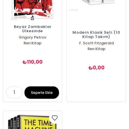
Beyaz Zambaklar
Ülkesinde
Modern Klasik Seti (10
Kitap Takım)
Grigory Petrov
Ren Kitap
F. Scott Fitzgerald
Ren Kitap
Fyodor Mihayloviç Dostoyevski
İvan Sergeyeviç Turgenyev
Lev Nikolayeviç Tolstoy
110,00
₺
Platon ( Eflatun )
0,00
₺
Sheridan Le Fanu
Stefan Zweig
William Shakespeare
Herbert George Wells
Sepete Ekle