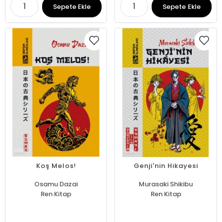
Sepete Ekle
Sepete Ekle
Koş Melos!
Genji'nin Hikayesi
Osamu Dazai
Murasaki Shikibu
Ren Kitap
Ren Kitap