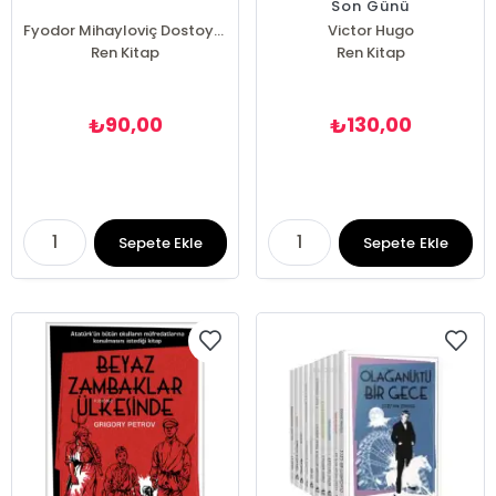
Son Günü
Fyodor Mihayloviç Dostoyevski
Victor Hugo
Ren Kitap
Ren Kitap
90,00
130,00
₺
₺
Sepete Ekle
Sepete Ekle