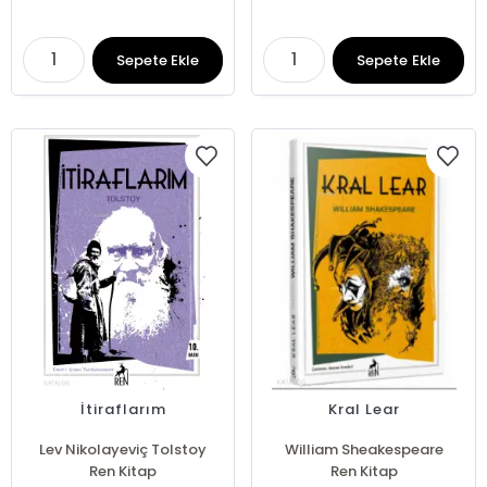
Sepete Ekle
Sepete Ekle
İtiraflarım
Kral Lear
Lev Nikolayeviç Tolstoy
William Sheakespeare
Ren Kitap
Ren Kitap