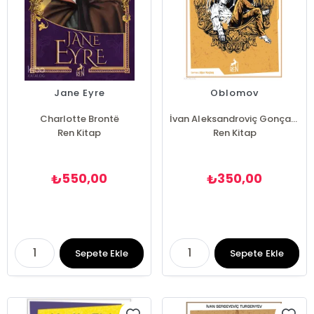
Jane Eyre
Oblomov
Charlotte Brontë
İvan Aleksandroviç Gonçarov
Ren Kitap
Ren Kitap
550,00
350,00
₺
₺
Sepete Ekle
Sepete Ekle