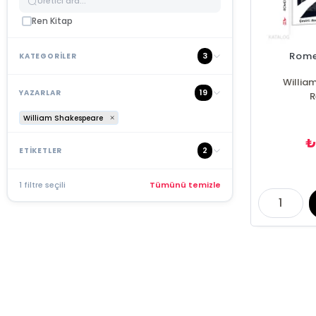
Ren Kitap
Rome
3
KATEGORİLER
Willia
19
YAZARLAR
R
William Shakespeare
₺
2
ETİKETLER
1 filtre seçili
Tümünü temizle