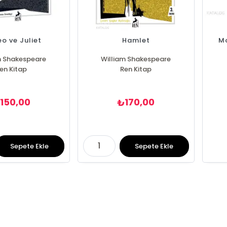
o ve Juliet
Hamlet
Mo
m Shakespeare
William Shakespeare
en Kitap
Ren Kitap
Fyodo
İva
L
150,00
170,00
₺
Sepete Ekle
Sepete Ekle