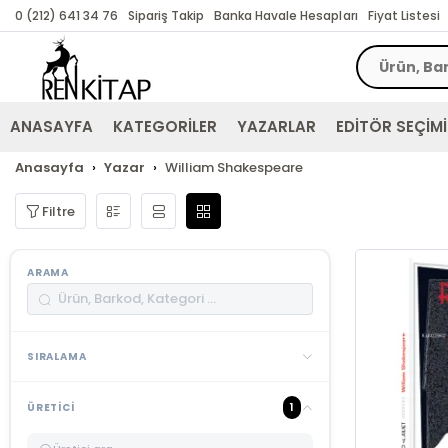
0 (212) 641 34 76
Sipariş Takip
Banka Havale Hesapları
Fiyat Listesi
ANASAYFA
KATEGORİLER
YAZARLAR
EDİTÖR SEÇİMİ
Anasayfa
Yazar
William Shakespeare
Filtre
ARAMA
SIRALAMA
1
ÜRETICI