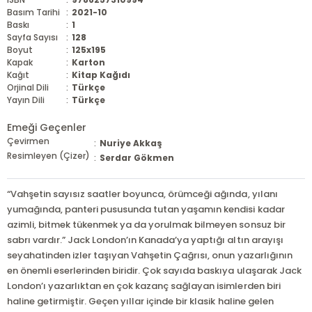
Basım Tarihi
:
2021-10
Baskı
:
1
Sayfa Sayısı
:
128
Boyut
:
125x195
Kapak
:
Karton
Kağıt
:
Kitap Kağıdı
Orjinal Dili
:
Türkçe
Yayın Dili
:
Türkçe
Emeği Geçenler
Çevirmen
:
Nuriye Akkaş
Resimleyen (Çizer)
:
Serdar Gökmen
“Vahşetin sayısız saatler boyunca, örümceği ağında, yılanı
yumağında, panteri pususunda tutan yaşamın kendisi kadar
azimli, bitmek tükenmek ya da yorulmak bilmeyen sonsuz bir
sabrı vardır.” Jack London’ın Kanada’ya yaptığı altın arayışı
seyahatinden izler taşıyan Vahşetin Çağrısı, onun yazarlığının
en önemli eserlerinden biridir. Çok sayıda baskıya ulaşarak Jack
London’ı yazarlıktan en çok kazanç sağlayan isimlerden biri
haline getirmiştir. Geçen yıllar içinde bir klasik haline gelen