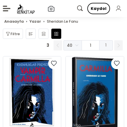
Kaydol
Anasayfa
Yazar
Sheridan Le Fanu
Filtre
3
1