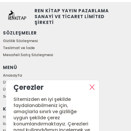
REN KİTAP YAYIN PAZARLAMA
SANAYİ VE TİCARET LİMİTED
ŞİRKETİ
SÖZLEŞMELER
Gizlilik Sözleşmesi
Teslimat ve İade
Mesafeli Satış Sözleşmesi
MENÜ
Anasayfa
Üye Girişi
Çerezler
Üye Ol
Sepetim
Sitemizden en iyi şekilde
faydalanabilmeniz için,
KURUMSAL
amaçlarla sınırlı ve gizliliğe
Hakkımızda
uygun şekilde çerez
konumlandırmaktayız. Çerezleri
İletişim
nasıl kullandığımızı incelemek ve
Fiyat Listesi