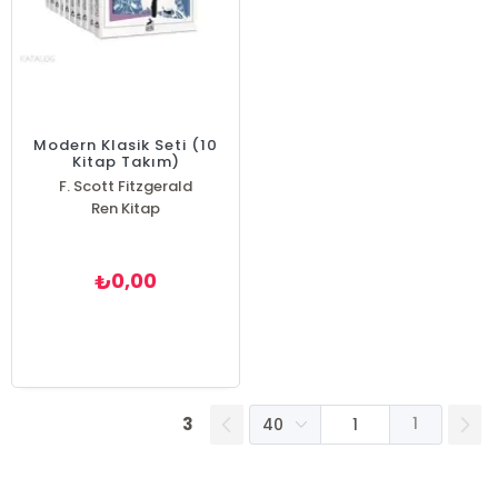
Modern Klasik Seti (10
Kitap Takım)
F. Scott Fitzgerald
Ren Kitap
Fyodor Mihayloviç Dostoyevski
İvan Sergeyeviç Turgenyev
Lev Nikolayeviç Tolstoy
Platon ( Eflatun )
0,00
₺
Sheridan Le Fanu
Stefan Zweig
William Shakespeare
Herbert George Wells
3
1