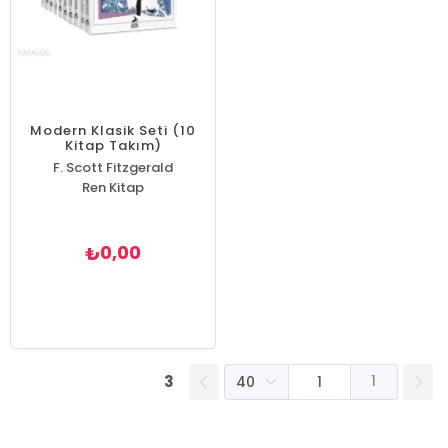
Modern Klasik Seti (10
Kitap Takım)
F. Scott Fitzgerald
Ren Kitap
Fyodor Mihayloviç Dostoyevski
İvan Sergeyeviç Turgenyev
Lev Nikolayeviç Tolstoy
Platon ( Eflatun )
0,00
₺
Sheridan Le Fanu
Stefan Zweig
William Shakespeare
Herbert George Wells
3
1