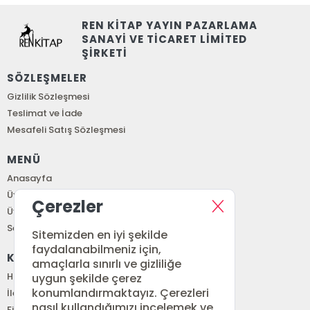
REN KİTAP YAYIN PAZARLAMA
SANAYİ VE TİCARET LİMİTED
ŞİRKETİ
SÖZLEŞMELER
Gizlilik Sözleşmesi
Teslimat ve İade
Mesafeli Satış Sözleşmesi
MENÜ
Anasayfa
Üye Girişi
Çerezler
Üye Ol
Sepetim
Sitemizden en iyi şekilde
faydalanabilmeniz için,
KURUMSAL
amaçlarla sınırlı ve gizliliğe
Hakkımızda
uygun şekilde çerez
konumlandırmaktayız. Çerezleri
İletişim
nasıl kullandığımızı incelemek ve
Fiyat Listesi