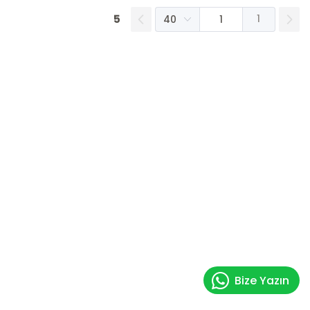
5
1
Bize Yazın