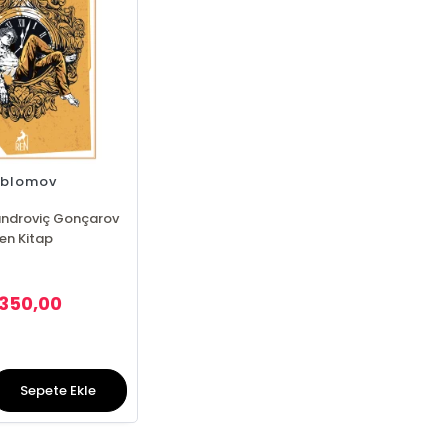
blomov
androviç Gonçarov
en Kitap
350,00
Sepete Ekle