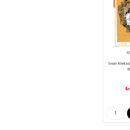
O
İvan Aleks
R
₺