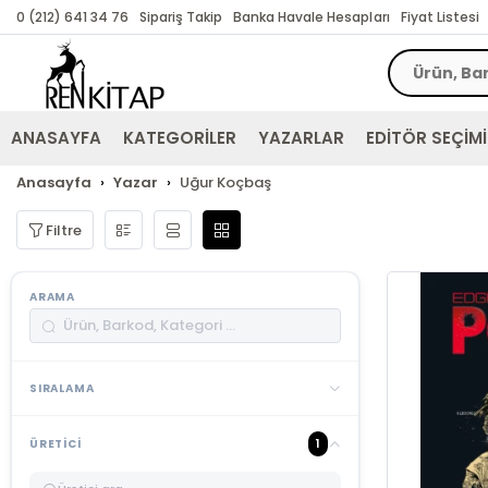
0 (212) 641 34 76
Sipariş Takip
Banka Havale Hesapları
Fiyat Listesi
ANASAYFA
KATEGORİLER
YAZARLAR
EDİTÖR SEÇİMİ
Anasayfa
Yazar
Uğur Koçbaş
Filtre
ARAMA
SIRALAMA
1
ÜRETICI