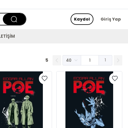
Kaydol
Giriş Yap
LETİŞİM
5
1