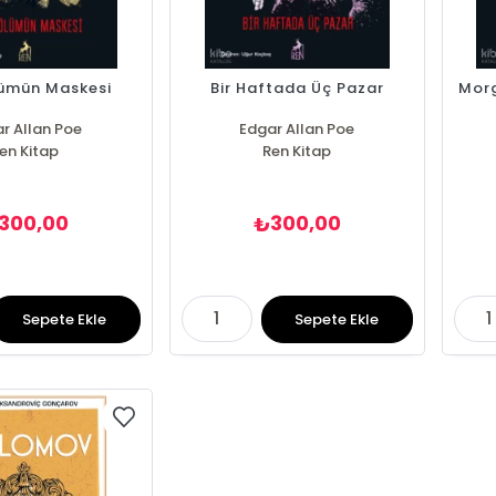
lümün Maskesi
Bir Haftada Üç Pazar
Morg
r Allan Poe
Edgar Allan Poe
en Kitap
Ren Kitap
300,00
300,00
₺
Sepete Ekle
Sepete Ekle