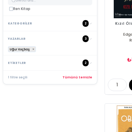
Ren Kitap
Kızıl Ö
2
KATEGORİLER
Edga
3
YAZARLAR
R
Uğur Koçbaş
₺
2
ETİKETLER
1 filtre seçili
Tümünü temizle