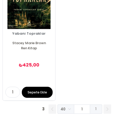
Yabani Topraklar
Stacey Marie Brown
Ren Kitap
425,00
₺
Sepete Ekle
3
1