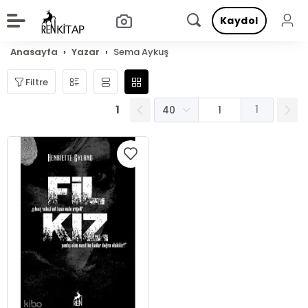
Kaydol
Anasayfa
Yazar
Sema Aykuş
Filtre
1
1