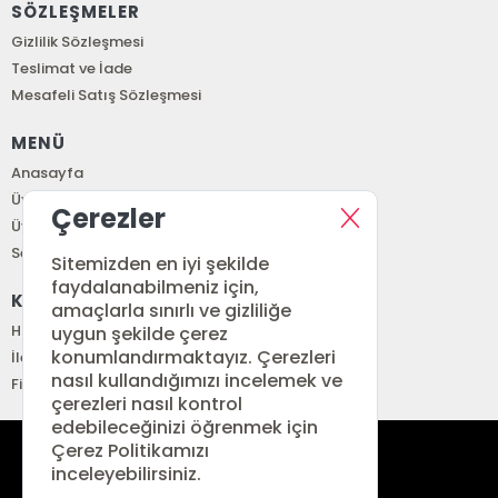
SÖZLEŞMELER
Gizlilik Sözleşmesi
Teslimat ve İade
Mesafeli Satış Sözleşmesi
MENÜ
Anasayfa
Üye Girişi
Çerezler
Üye Ol
Sepetim
Sitemizden en iyi şekilde
faydalanabilmeniz için,
KURUMSAL
amaçlarla sınırlı ve gizliliğe
Hakkımızda
uygun şekilde çerez
konumlandırmaktayız. Çerezleri
İletişim
nasıl kullandığımızı incelemek ve
Fiyat Listesi
çerezleri nasıl kontrol
edebileceğinizi öğrenmek için
Çerez Politikamızı
siparis@renkitap.com
inceleyebilirsiniz.
0 (212) 641 34 76