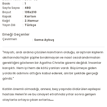
Baskı
:
1
Sayfa Sayısı
:
480
Boyut
:
135x210
Kapak
:
Karton
Kağıt
:
2.Hamur
Yayın Dili
:
Türkçe
Emeği Geçenler
Çevirmen
:
Sema Aykuş
"Hayatı, ardı ardına çözülen kanıtların olduğu, araştıran kişilerin
akıllarında hiçbir şüphe bırakmayan ve nasıl cezalandırmaları
gerektiğini gösteren bir Agatha Christie gizemi değildi. İnsanlar
karışıktı. Hem iyi hem de kötü yanları vardı. Büyümeye giden
yolda ilk adımını attığını kabul ederek, ani bir şekilde gerçeği
gördü."
Katilin önemli olmadığı, annesi, beş yaşında öldürülen epilepsi
hastası Helen'in ve bu cinayet etrafında yıllar sonra gelişen
...
olaylarla ortaya çıkan sırlarla