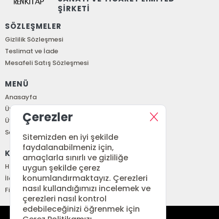
ŞİRKETİ
SÖZLEŞMELER
Gizlilik Sözleşmesi
Teslimat ve İade
Mesafeli Satış Sözleşmesi
MENÜ
Anasayfa
Üye Girişi
Çerezler
Üye Ol
Sepetim
Sitemizden en iyi şekilde
faydalanabilmeniz için,
KURUMSAL
amaçlarla sınırlı ve gizliliğe
Hakkımızda
uygun şekilde çerez
konumlandırmaktayız. Çerezleri
İletişim
nasıl kullandığımızı incelemek ve
Fiyat Listesi
çerezleri nasıl kontrol
edebileceğinizi öğrenmek için