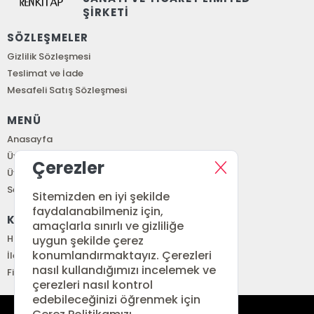
ŞİRKETİ
SÖZLEŞMELER
Gizlilik Sözleşmesi
Teslimat ve İade
Mesafeli Satış Sözleşmesi
MENÜ
Anasayfa
Üye Girişi
Çerezler
Üye Ol
Sepetim
Sitemizden en iyi şekilde
faydalanabilmeniz için,
KURUMSAL
amaçlarla sınırlı ve gizliliğe
Hakkımızda
uygun şekilde çerez
konumlandırmaktayız. Çerezleri
İletişim
nasıl kullandığımızı incelemek ve
Fiyat Listesi
çerezleri nasıl kontrol
edebileceğinizi öğrenmek için